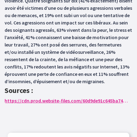
violence. Quatre soignants sur dix (41% exactement) disent
avoir été victimes d’une ou de plusieurs agressions verbales
ou de menaces, et 19% ont subi un vol ou une tentative de
vol. Ces agressions ont un impact sur ces libéraux. Au sein
des soignants agressés, 63% vivent dans la peur, le stress et
l’anxiété, 41% connaissent une baisse de motivation pour
leur travail, 27% ont posé des serrures, des fermetures
et/ou installé un système de vidéosurveillance, 26%
ressentent de la crainte, de la méfiance et une peur des
conflits, 17% redoutent les avis négatifs sur Internet, 13%
éprouvent une perte de confiance en eux et 11% souffrent
d’insomnies, d’épuisement et/ou de migraines.
Sources :
https://cdn.prod.website-files.com/60d9de91c645ba74c0496d69/687df4a0fbd315605f409708_Soignant-liberaux-web-par-planche.pdf