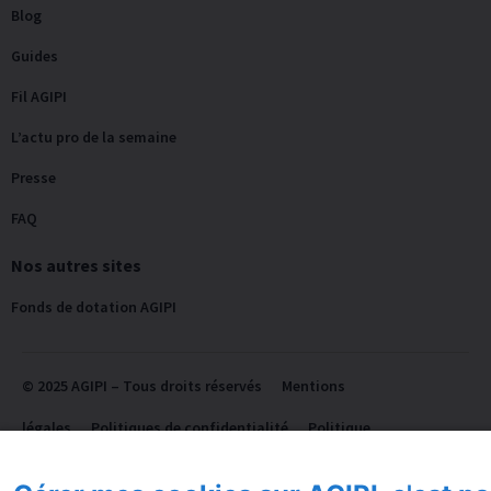
Blog
Guides
Fil AGIPI
L’actu pro de la semaine
Presse
FAQ
Nos autres sites
Fonds de dotation AGIPI
© 2025 AGIPI – Tous droits réservés
Mentions
légales
Politiques de confidentialité
Politique
Cookie
Accessibilité: partiellement conforme
Plan du