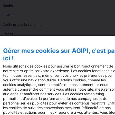
Guides
Fil AGIPI
L’actu pro de la semaine
Presse
FAQ
Gérer mes cookies sur AGIPI, c'est pa
Nos autres sites
ici !
Fonds de dotation AGIPI
Nous utilisons des cookies pour assurer le bon fonctionnement de
notre site et optimiser votre expérience. Les cookies fonctionnels e
techniques, essentiels, mémorisent vos choix et préférences pour
vous offrir une navigation fluide. Certains cookies, comme les
© 2025 AGIPI – Tous droits réservés
Mentions
cookies analytiques, sont exemptés de consentement. Ils nous
aident à comprendre comment vous utilisez notre site, mesurer so
légales
Politiques de confidentialité
Politique
audience et améliorer nos services. Les cookies remarketing
permettent d’évaluer la performance de nos campagnes et de
Cookie
Accessibilité: partiellement conforme
Plan du
personnaliser les publicités pour éviter les contenus répétitifs. Enfi
les cookies de suivi des conversions mesurent l’efficacité de nos
site
Résilier mon adhésion
publicités et actions pour mieux répondre à vos attentes. Vous ête