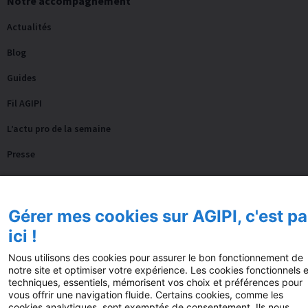
Notre accompagnement
Actualités
Blog
Guides
Fil AGIPI
L’actu pro de la semaine
Presse
FAQ
Nos autres sites
Gérer mes cookies sur AGIPI, c'est pa
ici !
Fonds de dotation AGIPI
Nous utilisons des cookies pour assurer le bon fonctionnement de
notre site et optimiser votre expérience. Les cookies fonctionnels e
techniques, essentiels, mémorisent vos choix et préférences pour
© 2025 AGIPI – Tous droits réservés
Mentions
vous offrir une navigation fluide. Certains cookies, comme les
cookies analytiques, sont exemptés de consentement. Ils nous