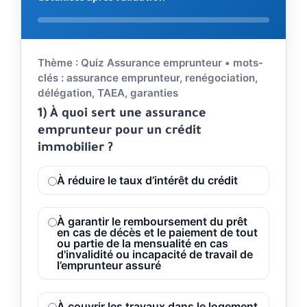
Répondez aux questions. Validez votre choix pour voir l'
Thème : Quiz Assurance emprunteur • mots-
clés : assurance emprunteur, renégociation,
délégation, TAEA, garanties
1) À quoi sert une assurance
emprunteur pour un crédit
immobilier ?
À réduire le taux d’intérêt du crédit
À garantir le remboursement du prêt
en cas de décès et le paiement de tout
ou partie de la mensualité en cas
d'invalidité ou incapacité de travail de
l’emprunteur assuré
À couvrir les travaux dans le logement