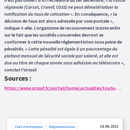
n’est pas ouvert d’ici l’échéance du 1er décembre, «
la caisse
régionale (Carsat, Cramif, CGSS) ne peut dématérialiser la
notification du taux de cotisation
». En conséquence, « la
décision de taux est alors adressée par voie postale »,
indique-t-elle. L’organisme de recouvrement insiste enfin
sur le fait que les sociétés concernées devront se
conformer à cette nouvelle réglementation sous peine de
pénalités. «
Cette pénalité est égale à un pourcentage du
plafond mensuel de Sécurité sociale par salarié, et elle est
due au titre de chaque année sans adhésion au téléservice
»,
conclut l’Urssaf.
Sources :
https://www.urssaf.fr/portail/home/actualites/toute-lactualite-employeur/cotisations-atmp--obligation-leg.html
18.06.2021
Chef d'entreprise
Réglementation