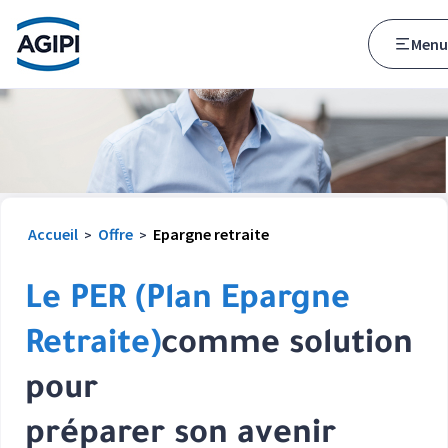
Accès au menu
Accès au contenu principal
Menu
Accueil
Offre
Epargne retraite
>
>
Le PER (Plan Epargne
Retraite)
comme solution
pour
préparer son avenir