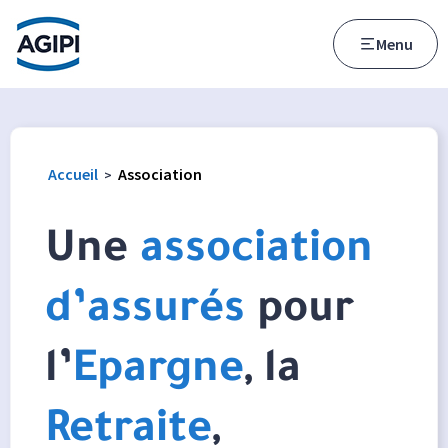
Accès au menu
Accès au contenu principal
Menu
Accueil
Association
>
Une
association
d’assurés
pour
l’
Epargne
, la
Retraite
,