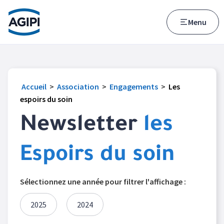
Accès au menu
Accès au contenu principal
Menu
Accueil
>
Association
>
Engagements
>
Les
espoirs du soin
Newsletter
les
Espoirs du soin
Sélectionnez une année pour filtrer l'affichage :
2025
2024