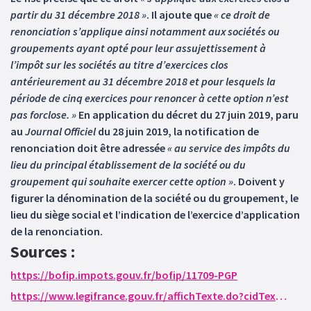
partir du 31 décembre 2018 »
. Il ajoute que
« ce droit de
renonciation s’applique ainsi notamment aux sociétés ou
groupements ayant opté pour leur assujettissement à
l’impôt sur les sociétés au titre d’exercices clos
antérieurement au 31 décembre 2018 et pour lesquels la
période de cinq exercices pour renoncer à cette option n’est
pas forclose. »
En application du décret du 27 juin 2019, paru
au
Journal Officiel
du 28 juin 2019, la notification de
renonciation doit être adressée
« au service des impôts du
lieu du principal établissement de la société ou du
groupement qui souhaite exercer cette option »
. Doivent y
figurer la dénomination de la société ou du groupement, le
lieu du siège social et l’indication de l’exercice d’application
de la renonciation.
Sources :
https://bofip.impots.gouv.fr/bofip/11709-PGP
https://www.legifrance.gouv.fr/affichTexte.do?cidTexte=JORFTEXT000038695915&dateTexte=&categorieLien=id