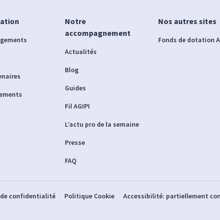
iation
Notre
Nos autres sites
accompagnement
agements
Fonds de dotation A
Actualités
Blog
enaires
Guides
nements
Fil AGIPI
L’actu pro de la semaine
Presse
FAQ
 de confidentialité
Politique Cookie
Accessibilité: partiellement c