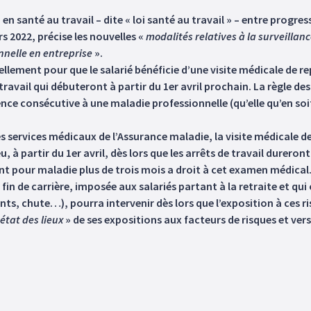
en santé au travail – dite « loi santé au travail » – entre progre
s 2022, précise les nouvelles «
modalités relatives à la surveillanc
nnelle en entreprise
».
uellement pour que le salarié bénéficie d’une visite médicale de re
travail qui débuteront à partir du 1er avril prochain. La règle des
ce consécutive à une maladie professionnelle (qu’elle qu’en soit 
des services médicaux de l’Assurance maladie, la visite médicale d
eu, à partir du 1er avril, dès lors que les arrêts de travail dureron
sent pour maladie plus de trois mois a droit à cet examen médical
 fin de carrière, imposée aux salariés partant à la retraite et qu
 chute…), pourra intervenir dès lors que l’exposition à ces risqu
état des lieux
» de ses expositions aux facteurs de risques et ve