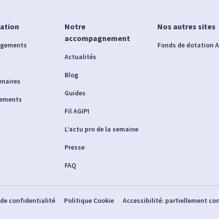
iation
Notre
Nos autres sites
accompagnement
agements
Fonds de dotation A
Actualités
Blog
enaires
Guides
nements
Fil AGIPI
L’actu pro de la semaine
Presse
FAQ
 de confidentialité
Politique Cookie
Accessibilité: partiellement c