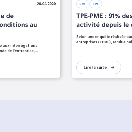
20.04.2020
PME
TPE
le de
TPE-PME : 91% des
onditions au
activité depuis l
Selon une enquête réalisée pa
entreprises (CPME), rendue publ
e aux interrogations
de de l’entreprise,...
Lire la suite