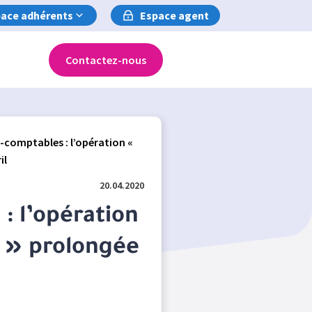
ace adhérents
Espace agent
Contactez-nous
-comptables : l’opération «
il
20.04.2020
: l’opération
t » prolongée