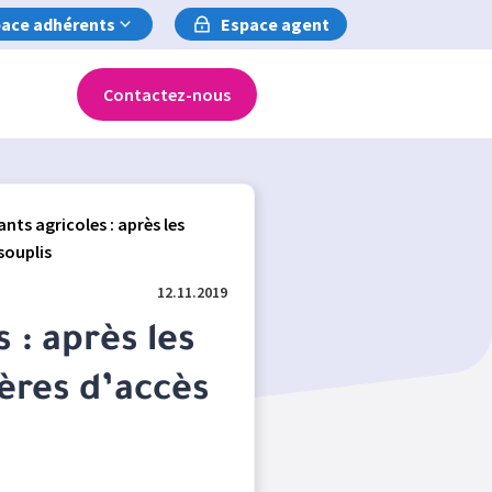
ace adhérents
Espace agent
Contactez-nous
ants agricoles : après les
souplis
12.11.2019
 : après les
tères d’accès