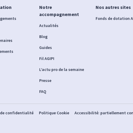
iation
Notre
Nos autres sites
accompagnement
agements
Fonds de dotation A
Actualités
Blog
enaires
Guides
nements
Fil AGIPI
L’actu pro de la semaine
Presse
FAQ
 de confidentialité
Politique Cookie
Accessibilité: partiellement c