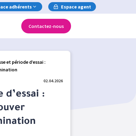
ace adhérents
Espace agent
Contactez-nous
se et période d’essai :
imination
02.04.2026
 d’essai :
ouver
mination