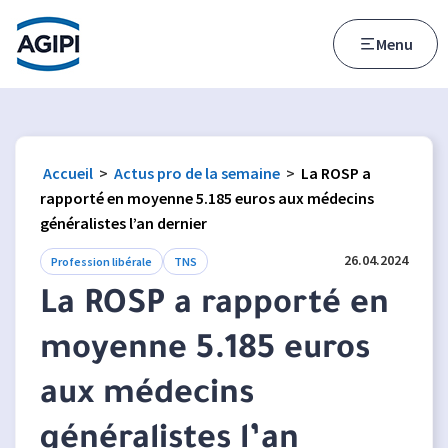
Accès au menu
Accès au contenu principal
Menu
Accueil
>
Actus pro de la semaine
>
La ROSP a
rapporté en moyenne 5.185 euros aux médecins
généralistes l’an dernier
26.04.2024
Profession libérale
TNS
La ROSP a rapporté en
moyenne 5.185 euros
aux médecins
généralistes l’an