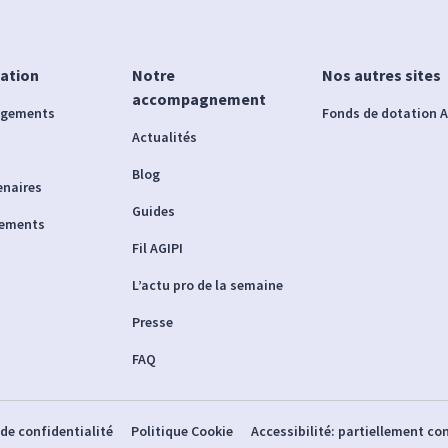
iation
Notre
Nos autres sites
accompagnement
agements
Fonds de dotation A
Actualités
Blog
enaires
Guides
nements
Fil AGIPI
L’actu pro de la semaine
Presse
FAQ
 de confidentialité
Politique Cookie
Accessibilité: partiellement c