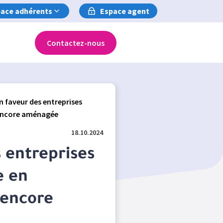
ace adhérents
Espace agent
Contactez-nous
en faveur des entreprises
e encore aménagée
18.10.2024
s entreprises
e en
 encore