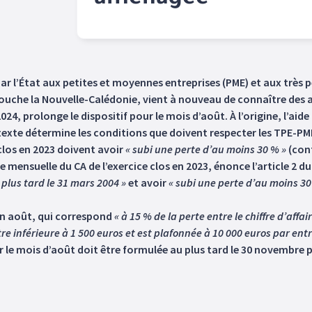
aménagée
par l’État aux petites et moyennes entreprises (PME) et aux très 
 touche la Nouvelle-Calédonie, vient à nouveau de connaître de
24, prolonge le dispositif pour le mois d’août. À l’origine, l’aid
le texte détermine les conditions que doivent respecter les TPE-PM
 clos en 2023 doivent avoir
« subi une perte d’au moins 30 % »
(cont
ne mensuelle du CA de l’exercice clos en 2023, énonce l’article 2 du
 plus tard le 31 mars 2004 »
et avoir
« subi une perte d’au moins 30 
 en août, qui correspond
« à 15 % de la perte entre le chiffre d’affa
re inférieure à 1 500 euros et est plafonnée à 10 000 euros par entr
r le mois d’août doit être formulée au plus tard le 30 novembre p