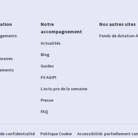
iation
Notre
Nos autres sites
accompagnement
agements
Fonds de dotation A
Actualités
Blog
enaires
Guides
nements
Fil AGIPI
L’actu pro de la semaine
Presse
FAQ
 de confidentialité
Politique Cookie
Accessibilité: partiellement c