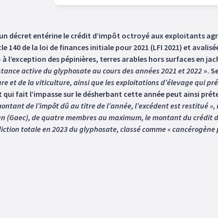
n décret entérine le crédit d’impôt octroyé aux exploitants agri
 140 de la loi de finances initiale pour 2021 (LFI 2021) et aval
 à l’exception des pépinières, terres arables hors surfaces en jac
ance active du glyphosate au cours des années 2021 et 2022
». S
re et de la viticulture, ainsi que les exploitations d’élevage qui pr
 qui fait l’impasse sur le désherbant cette année peut ainsi prét
ontant de l’impôt dû au titre de l’année, l’excédent est restitué », 
n (Gaec), de quatre membres au maximum, le montant du crédit d’i
erdiction totale en 2023 du glyphosate, classé comme « cancérogène