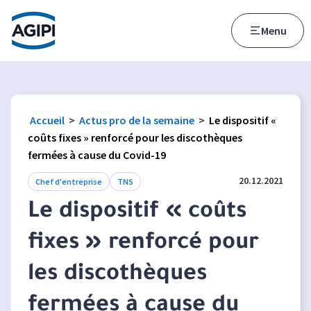
Accès au menu
Accès au contenu principal
Menu
Accueil
>
Actus pro de la semaine
>
Le dispositif «
coûts fixes » renforcé pour les discothèques
fermées à cause du Covid-19
20.12.2021
Chef d'entreprise
TNS
Le dispositif « coûts
fixes » renforcé pour
les discothèques
fermées à cause du