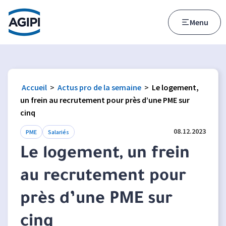
Accès au menu
Accès au contenu principal
Menu
Accueil
>
Actus pro de la semaine
>
Le logement,
un frein au recrutement pour près d’une PME sur
cinq
08.12.2023
PME
Salariés
Le logement, un frein
au recrutement pour
près d’une PME sur
cinq