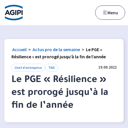
Accès au menu
Accès au contenu principal
Menu
Accueil
>
Actus pro de la semaine
>
Le PGE «
Résilience » est prorogé jusqu’à la fin de l’année
19.09.2022
Chef d'entreprise
TNS
Le PGE « Résilience »
est prorogé jusqu’à la
fin de l’année