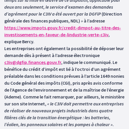
temps sur la mise en œuvre de ce dispositif, applicable pour
deux ans seulement, le service d’examen des demandes
d’agrément pour le C3IV a été ouvert par la DGFiP
(Direction
générale des finances publiques, NDL)
»
à l’adresse
https://www.impots.gouv.fr/credit-dimpot-au-titre-des-
investissements-en-faveur-de-lindustrie-verte-c3iv
,
explique Bercy.
Les entreprises ont également la possibilité de déposer leur
demande dès à présent à l’adresse électronique
c3iv@dgfip.finances.gouv.fr
, indique le communiqué. Le
bénéfice du crédit d’impôt est lié à l’octroi d’un agrément
préalable dans les conditions prévues à l’article 1649 nonies
du Code général des impôts (CGI), pris après avis conforme
de l’Agence de l’environnement et de la maîtrise de l’énergie
(Ademe). Comme le fait remarquer, par ailleurs, le ministère
sur son site Internet,
« le C3IV doit permettre aux entreprises
de réaliser de nouveaux projets industriels dans quatre
filières clés de la transition énergétique : les batteries,
l’éolien, les panneaux solaires et les pompes à chaleur »
.