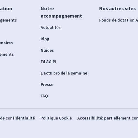
iation
Notre
Nos autres sites
accompagnement
agements
Fonds de dotation A
Actualités
Blog
enaires
Guides
nements
Fil AGIPI
L’actu pro de la semaine
Presse
FAQ
 de confidentialité
Politique Cookie
Accessibilité: partiellement c