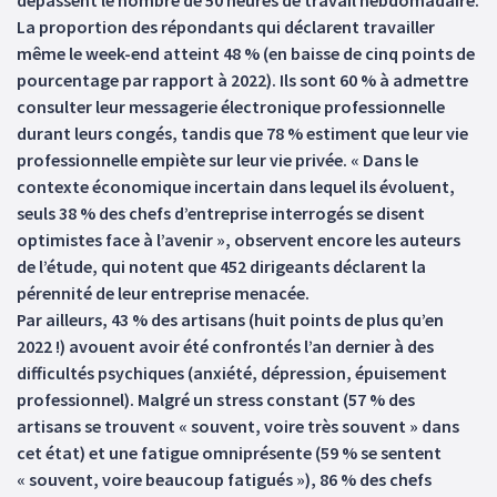
dépassent le nombre de 50 heures de travail hebdomadaire.
La proportion des répondants qui déclarent travailler
même le week-end atteint 48 % (en baisse de cinq points de
pourcentage par rapport à 2022). Ils sont 60 % à admettre
consulter leur messagerie électronique professionnelle
durant leurs congés, tandis que 78 % estiment que leur vie
professionnelle empiète sur leur vie privée. « Dans le
contexte économique incertain dans lequel ils évoluent,
seuls 38 % des chefs d’entreprise interrogés se disent
optimistes face à l’avenir », observent encore les auteurs
de l’étude, qui notent que 452 dirigeants déclarent la
pérennité de leur entreprise menacée.
Par ailleurs, 43 % des artisans (huit points de plus qu’en
2022 !) avouent avoir été confrontés l’an dernier à des
difficultés psychiques (anxiété, dépression, épuisement
professionnel). Malgré un stress constant (57 % des
artisans se trouvent « souvent, voire très souvent » dans
cet état) et une fatigue omniprésente (59 % se sentent
« souvent, voire beaucoup fatigués »), 86 % des chefs