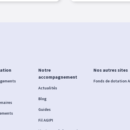
iation
Notre
Nos autres sites
accompagnement
agements
Fonds de dotation A
Actualités
Blog
enaires
Guides
nements
Fil AGIPI