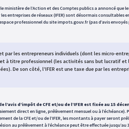
 ministère de l’Action et des Comptes publics a annoncé que les
r les entreprises de réseaux (IFER) sont désormais consultables en
espace professionnel du site impots.gouv.fr (pas d’avis envoyés 
et par les entrepreneurs individuels (dont les micro-entre
à titre professionnel (les activités sans but lucratif et 
es). De son côté, l’IFER est une taxe due par les entrepri
e l’avis d’impôt de CFE et/ou de l’IFER est fixée au 15 déc
ement direct en ligne, prélèvement mensuel ou à l’échéance). Po
ent de la CFE et/ou de l’IFER, les montants à payer seront prél
dhésion au prélèvement à l’échéance peut être effectuée jusqu’au