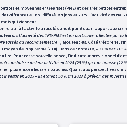
petites et moyennes entreprises (PME) et des très petites entrepr
 Bpifrance Le Lab, diffusé le 9 janvier 2025, l’activité des PME-
 mois qui viennent.
on relatif à l’activité a reculé de huit points par rapport aux si
 auteurs.
« L’activité des TPE-PME est en particulier affectée par 
ore tassés au second semestre »
, ajoutent-ils. Côté trésorerie, l’
au moyen de long terme (- 14). Dans ce contexte,
« 27 % des TPE-P
on lire. Pour cette nouvelle année, l’indicateur prévisionnel d’acti
oir une baisse de leur activité en 2025 (25 %) qu’une hausse (22 %
einer plus encore leurs embauches. Quant aux perspectives d’inve
 investir en 2025 – ils étaient 50 % fin 2023 à prévoir des investi