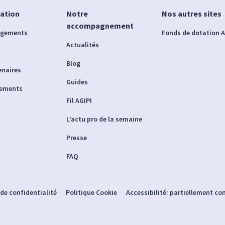
iation
Notre
Nos autres sites
accompagnement
agements
Fonds de dotation A
Actualités
Blog
enaires
Guides
nements
Fil AGIPI
L’actu pro de la semaine
Presse
FAQ
 de confidentialité
Politique Cookie
Accessibilité: partiellement c