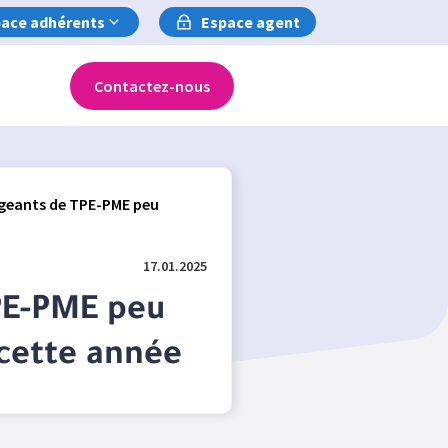
ace adhérents
Espace agent
Contactez-nous
igeants de TPE-PME peu
17.01.2025
TPE-PME peu
 cette année