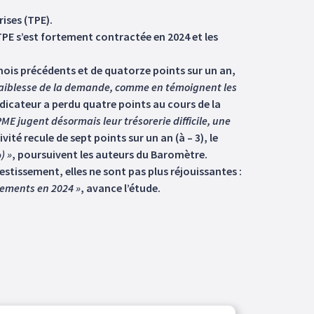
ises (TPE).
TPE s’est fortement contractée en 2024 et les
x mois précédents et de quatorze points sur un an,
la faiblesse de la demande, comme en témoignent les
indicateur a perdu quatre points au cours de la
ME jugent désormais leur trésorerie difficile, une
vité recule de sept points sur un an (à – 3), le
) »
, poursuivent les auteurs du Baromètre.
stissement, elles ne sont pas plus réjouissantes :
ssements en 2024 »
, avance l’étude.