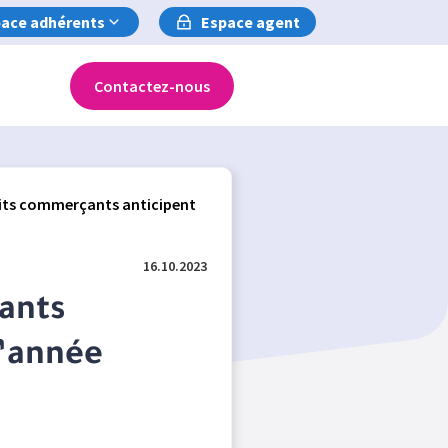
ace adhérents
Espace agent
Contactez-nous
tits commerçants anticipent
16.10.2023
ants
d’année