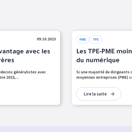
09.10.2023
PME
TPE
vantage avec les
Les TPE-PME moin
rères
du numérique
édecins généralistes avec
Si une majorité de dirigeants d
re 2023,...
moyennes entreprises (PME) co
Lire la suite