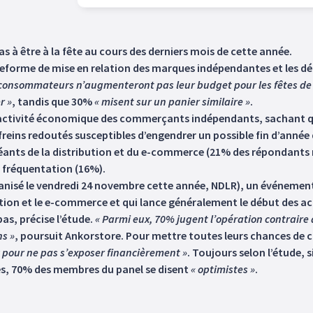
à être à la fête au cours des derniers mois de cette année.
forme de mise en relation des marques indépendantes et les déta
 consommateurs n’augmenteront pas leur budget pour les fêtes de 
r »
, tandis que 30%
« misent sur un panier similaire »
.
l’activité économique des commerçants indépendants, sachant qu’e
freins redoutés susceptibles d’engendrer un possible fin d’année 
 géants de la distribution et du e-commerce (21% des répondants 
e fréquentation (16%).
rganisé le vendredi 24 novembre cette année, NDLR), un événem
ution et le e-commerce et qui lance généralement le début des a
pas, précise l’étude.
« Parmi eux, 70% jugent l’opération contraire 
s »
, poursuit Ankorstore. Pour mettre toutes leurs chances d
ck pour ne pas s’exposer financièrement »
. Toujours selon l’étude, 
es, 70% des membres du panel se disent
« optimistes »
.