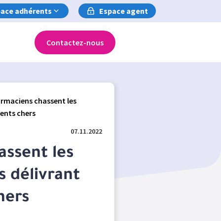
ace adhérents
Espace agent
Contactez-nous
rmaciens chassent les
ents chers
07.11.2022
assent les
 délivrant
hers