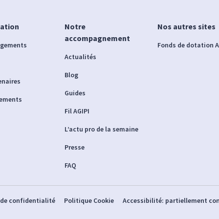
iation
Notre
Nos autres sites
accompagnement
agements
Fonds de dotation A
Actualités
Blog
enaires
Guides
nements
Fil AGIPI
L’actu pro de la semaine
Presse
FAQ
 de confidentialité
Politique Cookie
Accessibilité: partiellement c