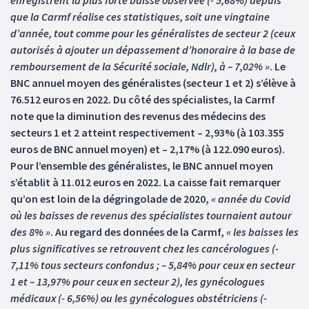
enregistrent la plus forte baisse observée (- 5,68%) depuis
que la Carmf réalise ces statistiques, soit une vingtaine
d’année, tout comme pour les généralistes de secteur 2 (ceux
autorisés à ajouter un dépassement d’honoraire à la base de
remboursement de la Sécurité sociale, Ndlr), à – 7,02% »
. Le
BNC annuel moyen des généralistes (secteur 1 et 2) s’élève à
76.512 euros en 2022. Du côté des spécialistes, la Carmf
note que la diminution des revenus des médecins des
secteurs 1 et 2 atteint respectivement – 2,93% (à 103.355
euros de BNC annuel moyen) et – 2,17% (à 122.090 euros).
Pour l’ensemble des généralistes, le BNC annuel moyen
s’établit à 11.012 euros en 2022. La caisse fait remarquer
qu’on est loin de la dégringolade de 2020,
« année du Covid
où les baisses de revenus des spécialistes tournaient autour
des 8% »
. Au regard des données de la Carmf,
« les baisses les
plus significatives se retrouvent chez les cancérologues (-
7,11% tous secteurs confondus ; – 5,84% pour ceux en secteur
1 et – 13,97% pour ceux en secteur 2), les gynécologues
médicaux (- 6,56%) ou les gynécologues obstétriciens (-