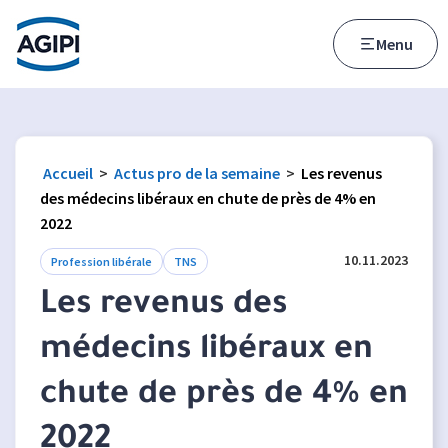
Accès au menu
Accès au contenu principal
Menu
Accueil
>
Actus pro de la semaine
>
Les revenus
des médecins libéraux en chute de près de 4% en
2022
10.11.2023
Profession libérale
TNS
Les revenus des
médecins libéraux en
chute de près de 4% en
2022