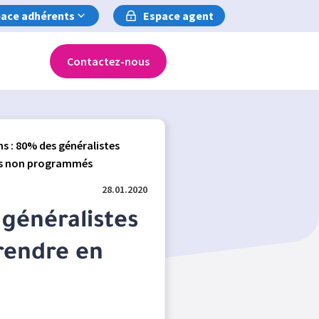
ace adhérents
Espace agent
Contactez-nous
s : 80% des généralistes
ins non programmés
28.01.2020
généralistes
rendre en
n