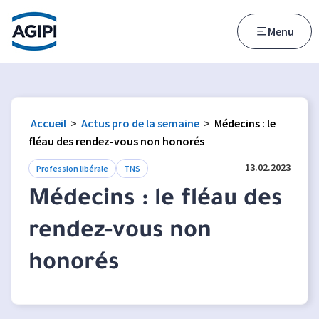
Accès au menu
Accès au contenu principal
Menu
Accueil
>
Actus pro de la semaine
>
Médecins : le
fléau des rendez-vous non honorés
13.02.2023
Profession libérale
TNS
Médecins : le fléau des
rendez-vous non
honorés