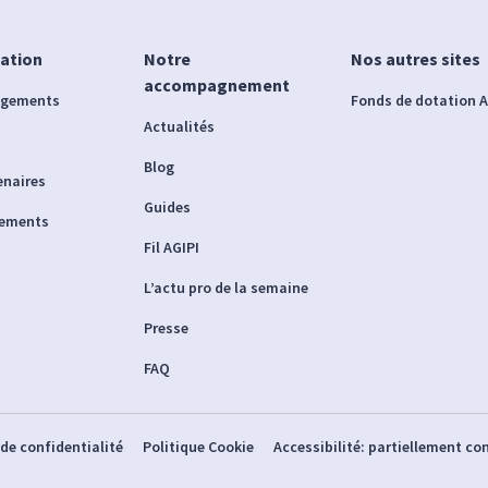
iation
Notre
Nos autres sites
accompagnement
agements
Fonds de dotation A
Actualités
Blog
enaires
Guides
nements
Fil AGIPI
L’actu pro de la semaine
Presse
FAQ
 de confidentialité
Politique Cookie
Accessibilité: partiellement c