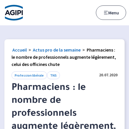
Accès au menu
Accès au contenu principal
Menu
Accueil
>
Actus pro de la semaine
>
Pharmaciens :
le nombre de professionnels augmente légèrement,
celui des officines chute
20.07.2020
Profession libérale
TNS
Pharmaciens : le
nombre de
professionnels
augmente légèrement,