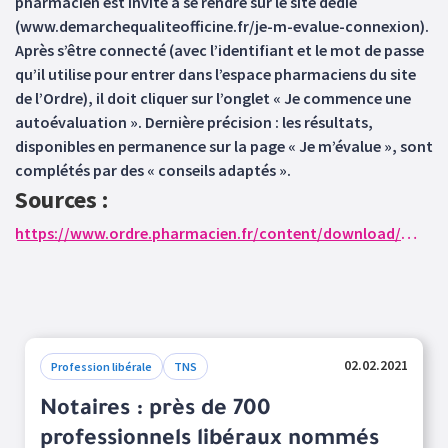
pharmacien est invité à se rendre sur le site dédié
(www.demarchequaliteofficine.fr/je-m-evalue-connexion).
Après s’être connecté (avec l’identifiant et le mot de passe
qu’il utilise pour entrer dans l’espace pharmaciens du site
de l’Ordre), il doit cliquer sur l’onglet « Je commence une
autoévaluation ». Dernière précision : les résultats,
disponibles en permanence sur la page « Je m’évalue », sont
complétés par des « conseils adaptés ».
Sources :
https://www.ordre.pharmacien.fr/content/download/534814/2426274/version/1/file/Communique-de+presse+_DQO_autoevaluation.pdf
02.02.2021
Profession libérale
TNS
Notaires : près de 700
professionnels libéraux nommés