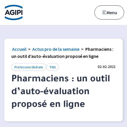
Accès au menu
Accès au contenu principal
Menu
Accueil
>
Actus pro de la semaine
>
Pharmaciens :
un outil d’auto-évaluation proposé en ligne
02.02.2021
Profession libérale
TNS
Pharmaciens : un outil
d’auto-évaluation
proposé en ligne