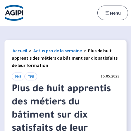
Accès au menu
Accès au contenu principal
Menu
Accueil
>
Actus pro de la semaine
>
Plus de huit
apprentis des métiers du bâtiment sur dix satisfaits
de leur formation
15.05.2023
PME
TPE
Plus de huit apprentis
des métiers du
bâtiment sur dix
satisfaits de leur