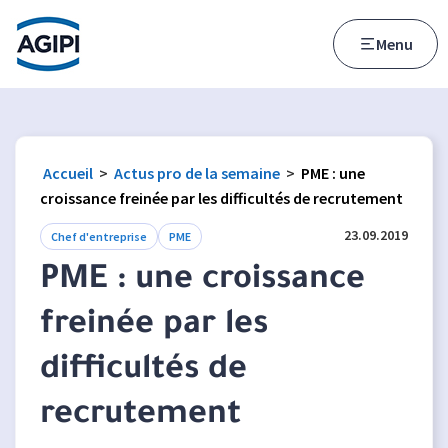
Accès au menu
Accès au contenu principal
Menu
Accueil
>
Actus pro de la semaine
>
PME : une
croissance freinée par les difficultés de recrutement
23.09.2019
Chef d'entreprise
PME
PME : une croissance
freinée par les
difficultés de
recrutement