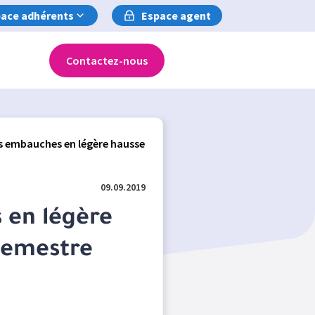
ace adhérents
Espace agent
Contactez-nous
es embauches en légère hausse
09.09.2019
 en légère
semestre