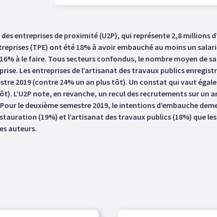
n des entreprises de proximité (U2P), qui représente 2,8 millions
entreprises (TPE) ont été 18% à avoir embauché au moins un salari
 16% à le faire. Tous secteurs confondus, le nombre moyen de sal
treprise. Les entreprises de l’artisanat des travaux publics enregi
re 2019 (contre 24% un an plus tôt). Un constat qui vaut égaleme
). L’U2P note, en revanche, un recul des recrutements sur un an 
é. Pour le deuxième semestre 2019, le intentions d’embauche dem
restauration (19%) et l’artisanat des travaux publics (18%) que le
es auteurs.