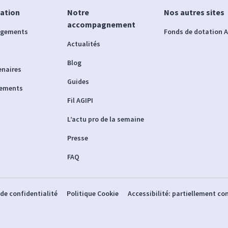
iation
Notre
Nos autres sites
accompagnement
agements
Fonds de dotation A
Actualités
Blog
enaires
Guides
nements
Fil AGIPI
L’actu pro de la semaine
Presse
FAQ
 de confidentialité
Politique Cookie
Accessibilité: partiellement c