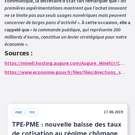
communiqué, la secrétaire d’État fait remarquer que
« les
premières expérimentations montrent que l’achat innovant
ne se limite pas aux seuls usages numériques mais peuvent
concerner de larges pans d’activité ».
À cette occasion, elle a
rappelé que
« la commande publique, qui représente 200
milliards d’euros, constitue un levier stratégique pour notre
économie ».
Sources :
https://minefi.hosting.augure.com/Augure_Minefi/r/ContenuEnLigne/Download?id=5CF97B5C-B891-405D-97F4-9F42D8058064&filename=1242%20-%20CP%20guide%20achat%20public%20innovant.pdf
https://www.economie.gouv.fr/files/files/directions_services/daj/marches_publics/conseil_acheteurs/guides/guide-pratique-achat-public-innovant.pdf
17.06.2019
PME
TPE
TPE-PME : nouvelle baisse des taux
de cotisation au régime chômage