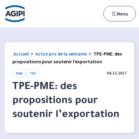
Accès au menu
Accès au contenu principal
Menu
Accueil
>
Actus pro de la semaine
>
TPE-PME: des
propositions pour soutenir l’exportation
04.12.2017
PME
TPE
TPE-PME: des
propositions pour
soutenir l’exportation