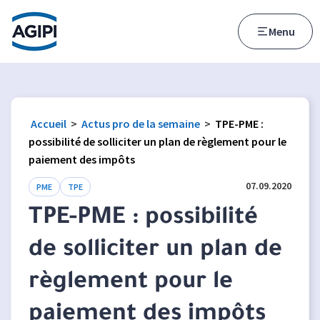
Accès au menu
Accès au contenu principal
Menu
Accueil
>
Actus pro de la semaine
>
TPE-PME :
possibilité de solliciter un plan de règlement pour le
paiement des impôts
07.09.2020
PME
TPE
TPE-PME : possibilité
de solliciter un plan de
règlement pour le
paiement des impôts