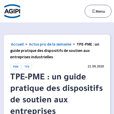
Accès au menu
Accès au contenu principal
Menu
Accueil
>
Actus pro de la semaine
>
TPE-PME : un
guide pratique des dispositifs de soutien aux
entreprises industrielles
21.09.2020
PME
TPE
TPE-PME : un guide
pratique des dispositifs
de soutien aux
entreprises