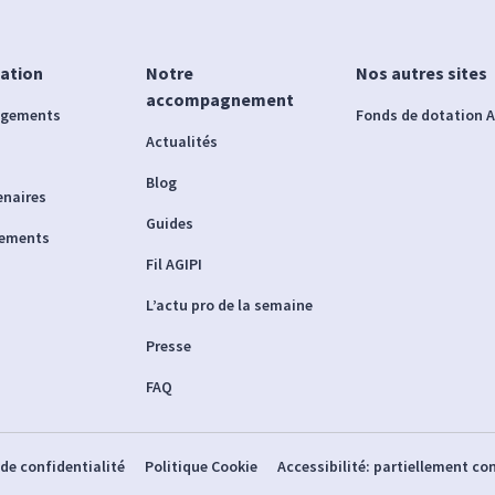
iation
Notre
Nos autres sites
accompagnement
agements
Fonds de dotation A
Actualités
Blog
enaires
Guides
nements
Fil AGIPI
L’actu pro de la semaine
Presse
FAQ
 de confidentialité
Politique Cookie
Accessibilité: partiellement c