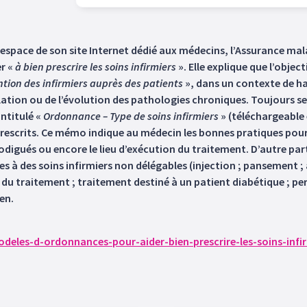
’espace de son site Internet dédié aux médecins, l’Assurance mal
er «
à bien prescrire les soins infirmiers
». Elle explique que l’object
ntion des infirmiers auprès des patients
», dans un contexte de ha
tion ou de l’évolution des pathologies chroniques. Toujours selon
ntitulé «
Ordonnance – Type de soins infirmiers
» (téléchargeable 
prescrits. Ce mémo indique au médecin les bonnes pratiques pou
 prodigués ou encore le lieu d’exécution du traitement. D’autre p
 à des soins infirmiers non délégables (injection ; pansement ; 
 du traitement ; traitement destiné à un patient diabétique ; p
en.
deles-d-ordonnances-pour-aider-bien-prescrire-les-soins-infi