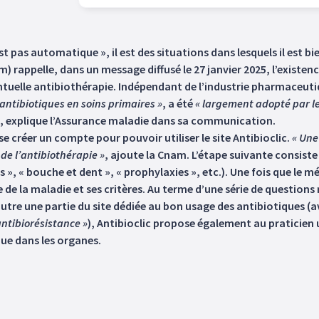
t pas automatique », il est des situations dans lesquels il est bie
rappelle, dans un message diffusé le 27 janvier 2025, l’existence 
tuelle antibiothérapie. Indépendant de l’industrie pharmaceutiq
ntibiotiques en soins primaires »
, a été
« largement adopté par le
, explique l’Assurance maladie dans sa communication.
 se créer un compte pour pouvoir utiliser le site Antibioclic.
« Une 
 de l’antibiothérapie »
, ajoute la Cnam. L’étape suivante consist
« bouche et dent », « prophylaxies », etc.). Une fois que le méd
e de la maladie et ses critères. Au terme d’une série de questions 
Outre une partie du site dédiée au bon usage des antibiotiques (a
antibiorésistance »
), Antibioclic propose également au praticien
que dans les organes.