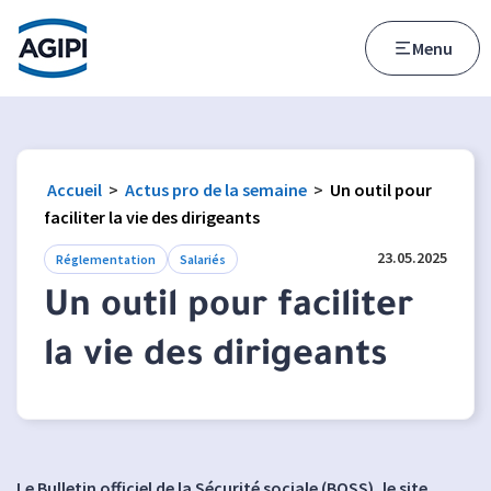
Accès au menu
Accès au contenu principal
Menu
Accueil
>
Actus pro de la semaine
>
Un outil pour
faciliter la vie des dirigeants
23.05.2025
Réglementation
Salariés
Un outil pour faciliter
la vie des dirigeants
Le Bulletin officiel de la Sécurité sociale (BOSS), le site