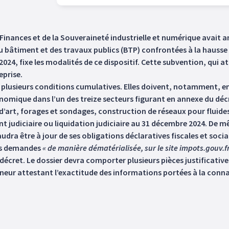
s Finances et de la Souveraineté industrielle et numérique avait 
du bâtiment et des travaux publics (BTP) confrontées à la hausse 
 2024, fixe les modalités de ce dispositif. Cette subvention, qui a
eprise.
 plusieurs conditions cumulatives. Elles doivent, notamment, em
onomique dans l’un des treize secteurs figurant en annexe du dé
art, forages et sondages, construction de réseaux pour fluides…)
judiciaire ou liquidation judiciaire au 31 décembre 2024. De mê
udra être à jour de ses obligations déclaratives fiscales et socia
urs demandes
« de manière dématérialisée, sur le site impots.gouv.fr
e décret. Le dossier devra comporter plusieurs pièces justificativ
onneur attestant l’exactitude des informations portées à la conna