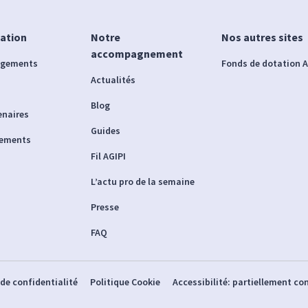
iation
Notre
Nos autres sites
accompagnement
agements
Fonds de dotation A
Actualités
Blog
enaires
Guides
nements
Fil AGIPI
L’actu pro de la semaine
Presse
FAQ
 de confidentialité
Politique Cookie
Accessibilité: partiellement c