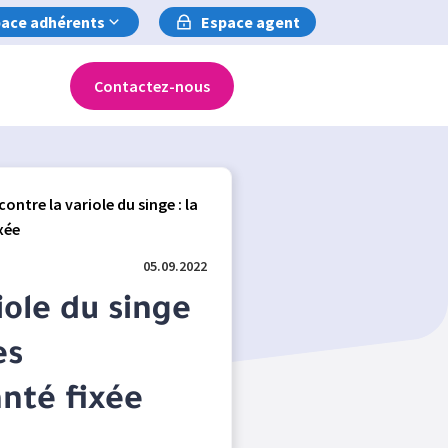
ace adhérents
Espace agent
Contactez-nous
contre la variole du singe : la
xée
05.09.2022
iole du singe
es
anté fixée