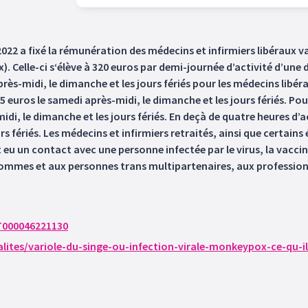
022 a fixé la rémunération des médecins et infirmiers libéraux v
). Celle-ci s‘élève à 320 euros par demi-journée d’activité d’une
rès-midi, le dimanche et les jours fériés pour les médecins libéra
05 euros le samedi après-midi, le dimanche et les jours fériés. Pou
i, le dimanche et les jours fériés. En deçà de quatre heures d’act
rs fériés. Les médecins et infirmiers retraités, ainsi que certain
t eu un contact avec une personne infectée par le virus, la vacci
ommes et aux personnes trans multipartenaires, aux profession
XT000046221130
lites/variole-du-singe-ou-infection-virale-monkeypox-ce-qu-il