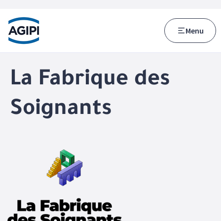
Accès au menu
Accès au contenu principal
Menu
La Fabrique des
Soignants