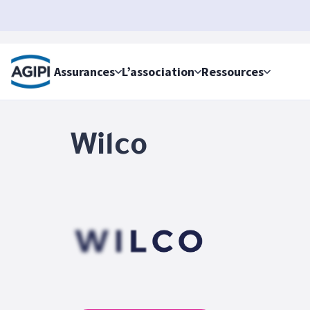
Accès au menu
Accès au contenu principal
Assurances
L’association
Ressources
Wilco