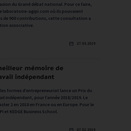
casion du Grand débat national. Pour ce faire,
ite laboratoire-agipi.com où ils pouvaient
rès de 900 contributions, cette consultation a
tion associative.
27.03.2019
 meilleur mémoire de
ravail indépendant
lles formes d’entrepreneuriat lance un Prix du
vail indépendant, pour l’année 2018/2019. Le
ster 2 en 2018 en France ou en Europe. Pour le
IPI et KEDGE Business School.
07.02.2019