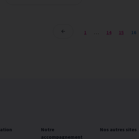
1
…
14
15
16
iation
Notre
Nos autres sites
accompagnement